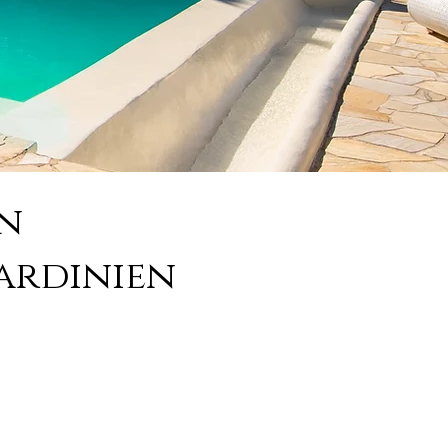
en
ardinien