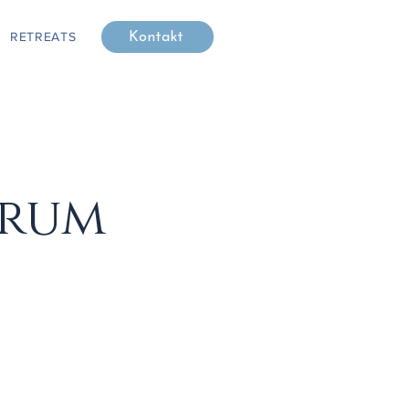
RETREATS
Kontakt
trum