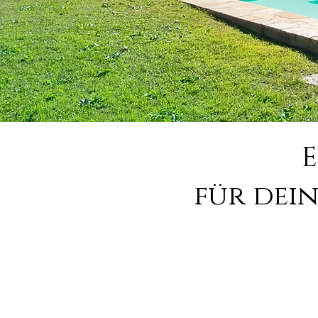
E
für dei