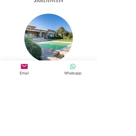
Sardinien
Yoga retreat center
Email
Whatsapp
Villa Porto Rotondo